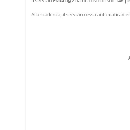
Il servizio
EMAIL@2
ha un costo di soli
14€
pe
Alla scadenza, il servizio cessa automaticamen